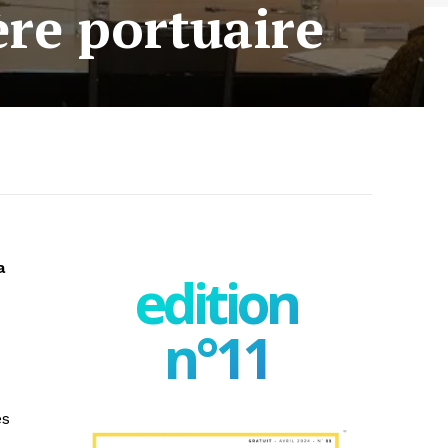
ère portuaire
a
edition
n°11
es