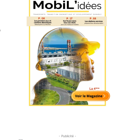
e
- Publicité -