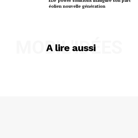
EDF power solutions inaugure son parc
éolien nouvelle génération
MOBIL'IDÉES
A lire aussi