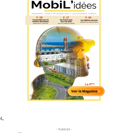
l,
- Publicité -