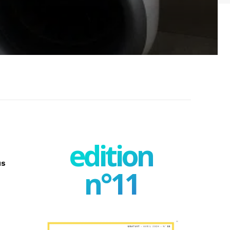
edition
us
n°11