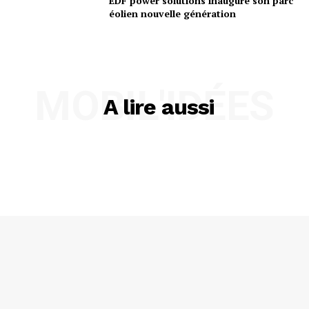
EDF power solutions inaugure son parc
éolien nouvelle génération
MOBIL'IDÉES
A lire aussi