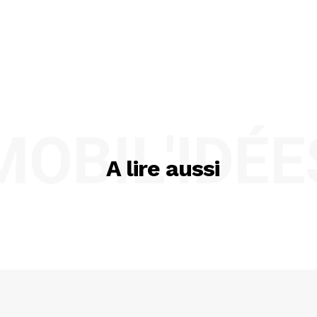
MOBIL'IDÉE
A lire aussi