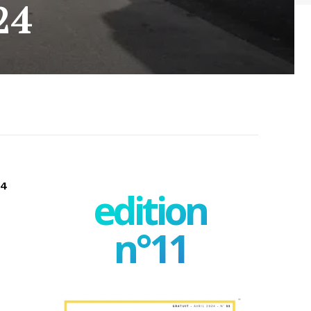
24
24
edition
n°11