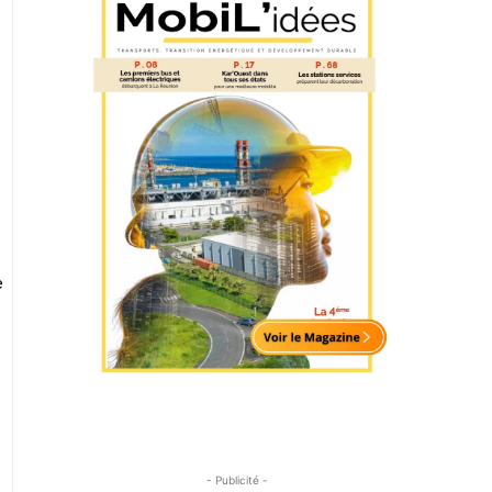
e
- Publicité -