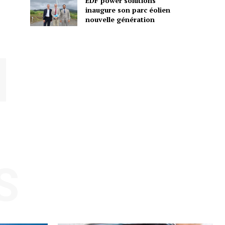
EDF power solutions
inaugure son parc éolien
nouvelle génération
S