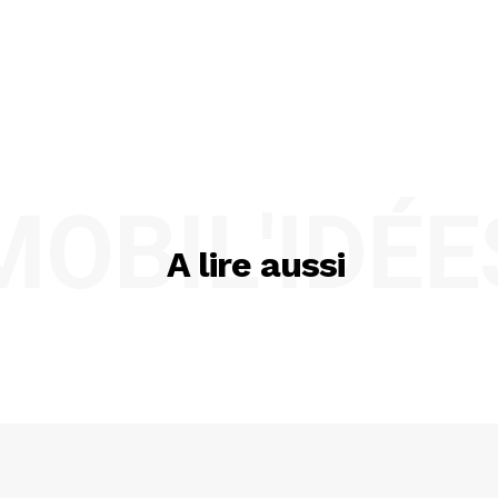
MOBIL'IDÉE
A lire aussi