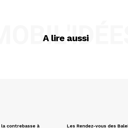
MOBIL'IDÉE
A lire aussi
 la contrebasse à
Les Rendez-vous des Bale