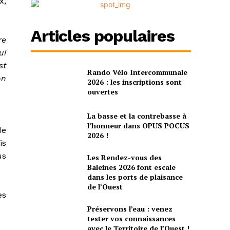
x,
Articles populaires
re
ui
st
Rando Vélo Intercommunale
on
2026 : les inscriptions sont
ouvertes
La basse et la contrebasse à
l’honneur dans OPUS POCUS
de
2026 !
is
us
Les Rendez-vous des
Baleines 2026 font escale
dans les ports de plaisance
de l’Ouest
es
Préservons l’eau : venez
tester vos connaissances
avec le Territoire de l’Ouest !