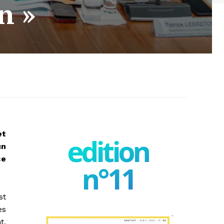
n »
et
edition
un
ce
n°11
st
es
t,