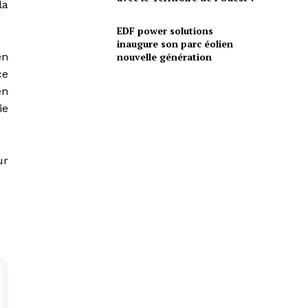
la
EDF power solutions
inaugure son parc éolien
nouvelle génération
en
ce
en
ie
ur