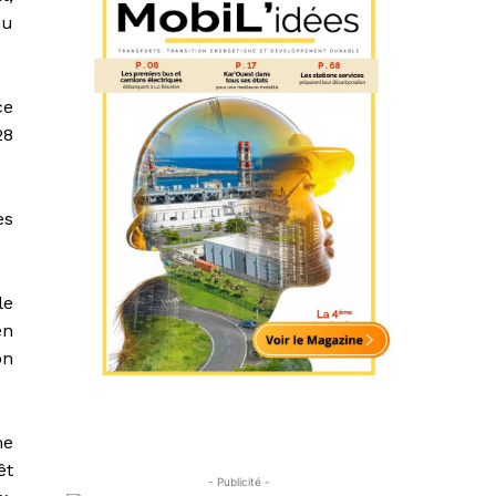
nu
ce
28
es
le
en
on
me
̂t
- Publicité -