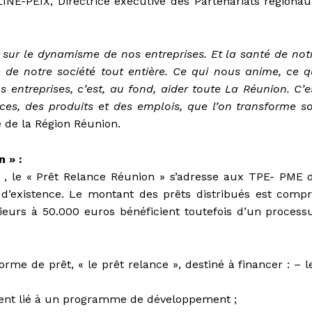
NE-PEIX, Directrice exécutive des Partenariats régionau
e sur le dynamisme de nos entreprises. Et la santé de not
 de notre société tout entière. Ce qui nous anime, ce q
 entreprises, c’est, au fond, aider toute La Réunion. C’e
vices, des produits et des emplois, que l’on transforme s
 de la Région Réunion.
 » :
%* , le « Prêt Relance Réunion » s’adresse aux TPE- PME 
 d’existence. Le montant des prêts distribués est compr
ieurs à 50.000 euros bénéficient toutefois d’un process
e de prêt, « le prêt relance », destiné à financer : – l
nt lié à un programme de développement ;