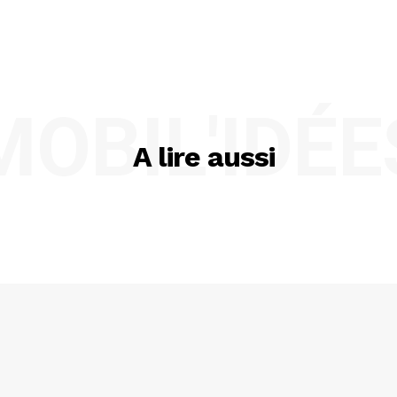
MOBIL'IDÉE
A lire aussi