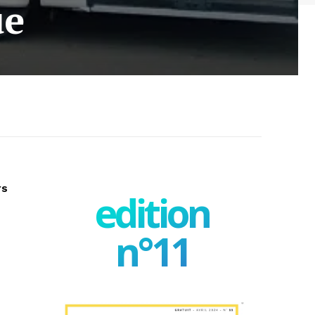
ue
rs
edition
n°11