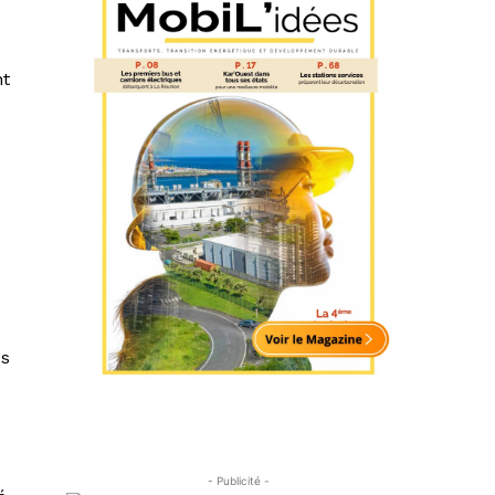
e
nt
es
- Publicité -