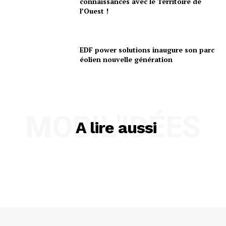
connaissances avec le Territoire de
l’Ouest !
EDF power solutions inaugure son parc
éolien nouvelle génération
MOBIL'IDÉES
A lire aussi