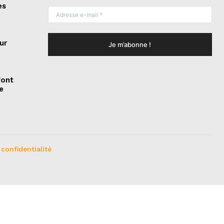
es
ur
font
e
 confidentialité