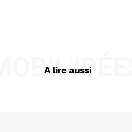
MOBIL'IDÉE
A lire aussi