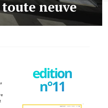
 toute neuve
edition
n°11
au
re
t