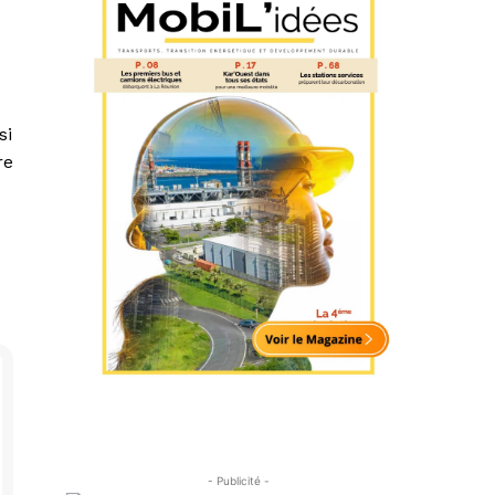
si
re
- Publicité -