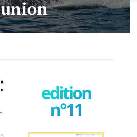
éunion
 à
edition
ne
n°11
n.
20