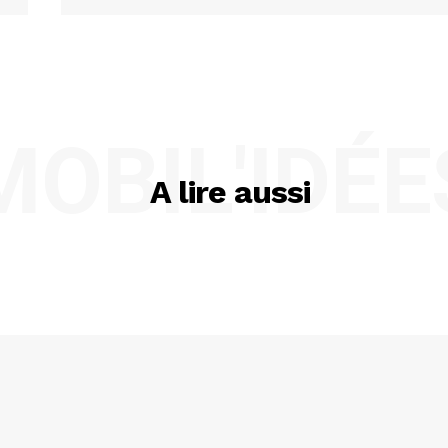
MOBIL'IDÉE
A lire aussi