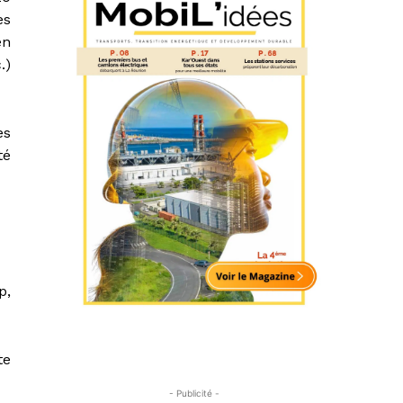
es
en
.)
es
té
p,
te
- Publicité -