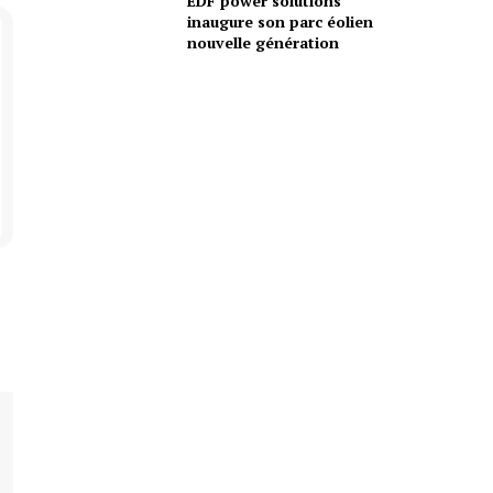
EDF power solutions
inaugure son parc éolien
nouvelle génération