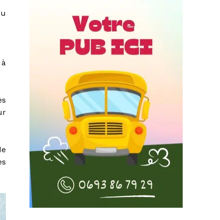
ou
 à
es
ur
de
es