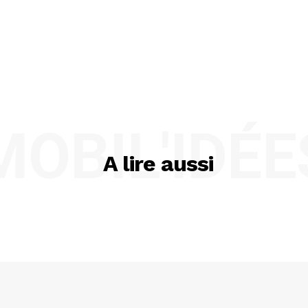
MOBIL'IDÉE
A lire aussi