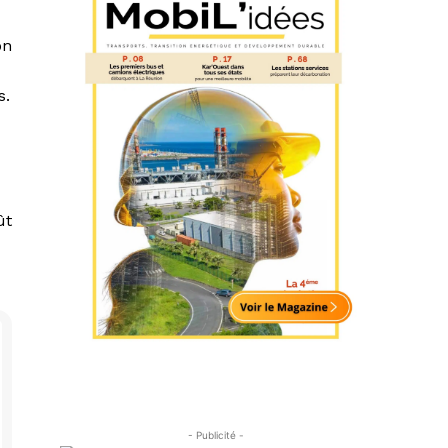
on
s.
ût
- Publicité -