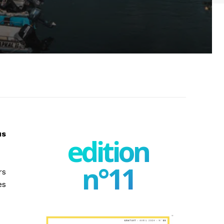
us
edition
n°11
rs
es