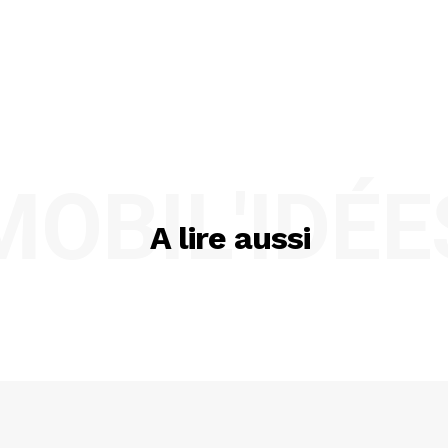
MOBIL'IDÉE
A lire aussi