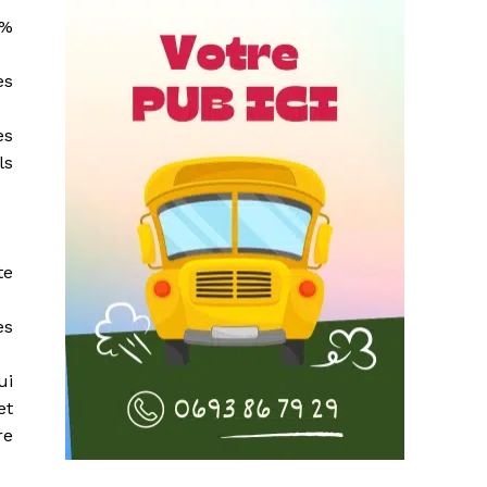
 %
es
es
ls
te
es
ui
et
re