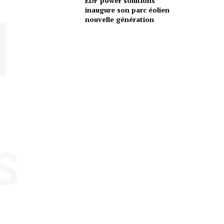
EDF power solutions
inaugure son parc éolien
nouvelle génération
S