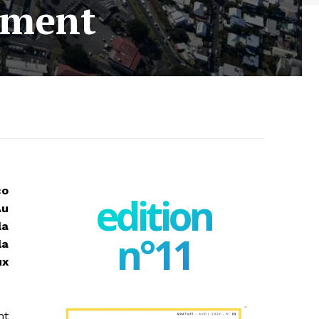
ement
co
edition
Au
la
n°11
la
ux
nt