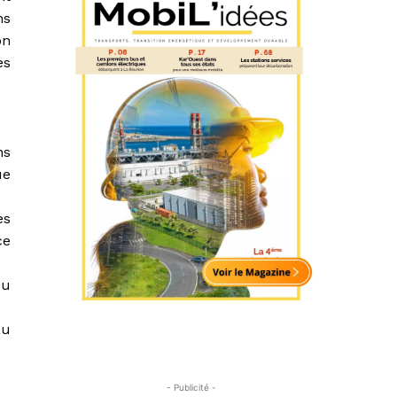
ns
on
es
ns
ue
es
ce
du
au
- Publicité -