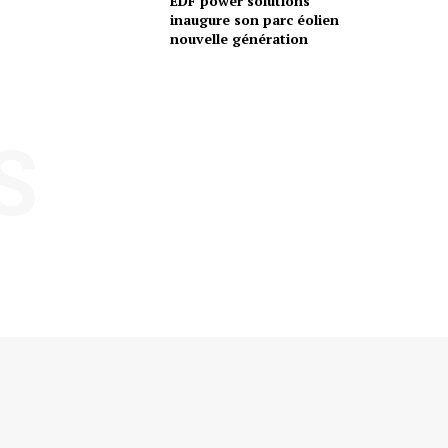
EDF power solutions
inaugure son parc éolien
nouvelle génération
S