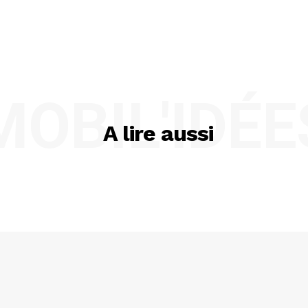
MOBIL'IDÉE
A lire aussi