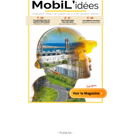
u
- Publicité -