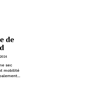
e de
ud
 2024
ime sec
t mobilité
balement...