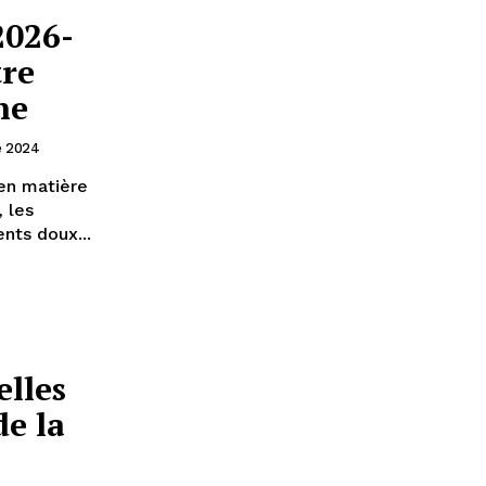
2026-
tre
ne
e 2024
 en matière
, les
nts doux...
lles
de la