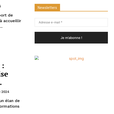
5
Newsletters
port de
 accueillir
..
 :
ise
.
e 2024
 un élan de
formations