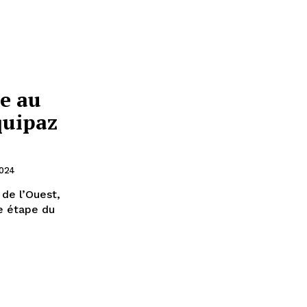
e au
quipaz
2024
 de l’Ouest,
re étape du