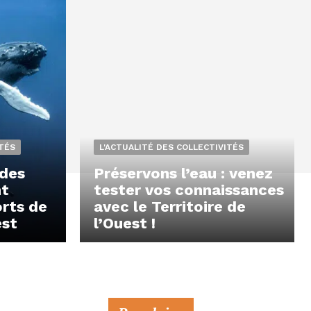
ITÉS
L'ACTUALITÉ DES COLLECTIVITÉS
des
Préservons l’eau : venez
nt
tester vos connaissances
orts de
avec le Territoire de
est
l’Ouest !