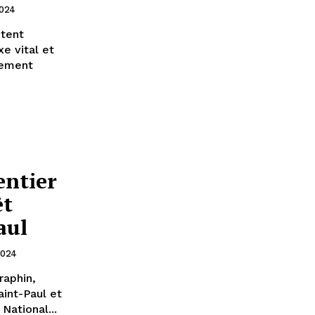
2024
ntent
xe vital et
vement
entier
êt
aul
 2024
raphin,
aint-Paul et
National...