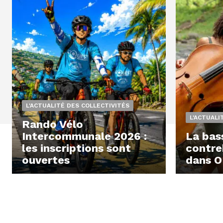
L'ACTUALITÉ DES COLLECTIVITÉS
L'ACTUALI
Rando Vélo
Intercommunale 2026 :
La bas
les inscriptions sont
contre
ouvertes
dans O